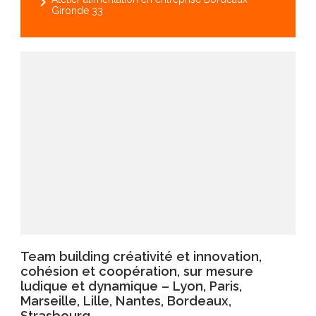
navigate_next
Gironde 33
Team building créativité et innovation,
cohésion et coopération, sur mesure
ludique et dynamique – Lyon, Paris,
Marseille, Lille, Nantes, Bordeaux,
Strasbourg