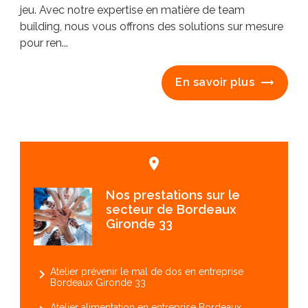
jeu. Avec notre expertise en matière de team
building, nous vous offrons des solutions sur mesure
pour ren...
En savoir plus
place
Nos prestations sur le
secteur de Bordeaux
Gironde 33
navigate_next
Atelier prévenir le mal de dos en entreprise
Bordeaux Gironde 33
Atelier alimentation en entreprise Bordeaux