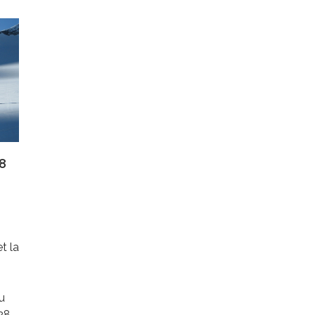
8
t la
u
 28