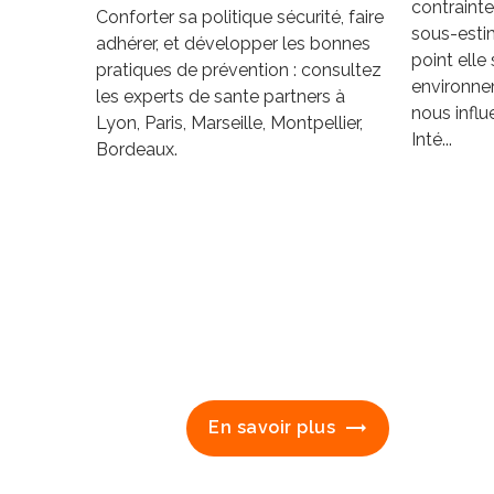
contraint
Conforter sa politique sécurité, faire
sous-esti
adhérer, et développer les bonnes
point elle 
pratiques de prévention : consultez
environnem
les experts de sante partners à
nous infl
Lyon, Paris, Marseille, Montpellier,
Inté...
Bordeaux.
En savoir plus