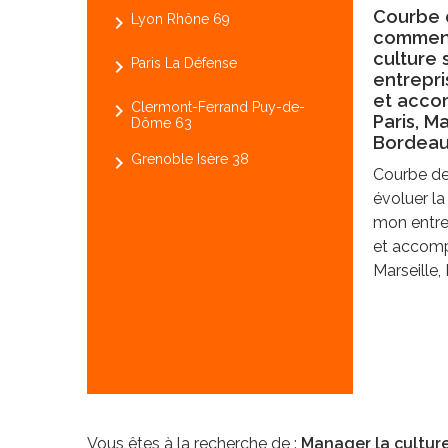
Courbe d
navigate_next
Lyon Rhône 69
comment
culture 
navigate_next
Paris La Défense
entrepri
et acco
navigate_next
Clermont-Ferrand Puy-de-
Paris, Ma
Dôme 63
Bordeau
navigate_next
Grenoble Isère 38
Courbe de
évoluer la
mon entre
et accomp
Marseille,
Vous êtes à la recherche de :
Manager la cultur