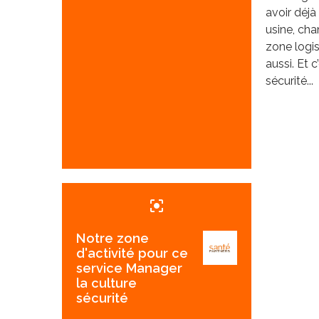
avoir déjà 
usine, chan
zone logis
aussi. Et 
sécurité...
center_focus_strong
Notre zone
d'activité pour ce
service Manager
la culture
sécurité