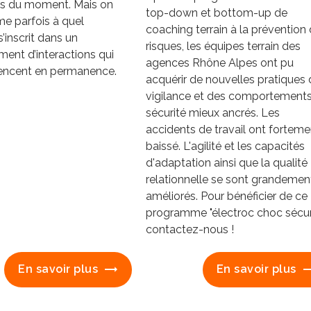
es du moment. Mais on
top-down et bottom-up de
me parfois à quel
coaching terrain à la prévention
s’inscrit dans un
risques, les équipes terrain des
ent d’interactions qui
agences Rhône Alpes ont pu
uencent en permanence.
acquérir de nouvelles pratiques
vigilance et des comportement
sécurité mieux ancrés. Les
accidents de travail ont forteme
baissé. L'agilité et les capacités
d'adaptation ainsi que la qualité
relationnelle se sont grandemen
améliorés. Pour bénéficier de ce
programme "électroc choc sécuri
contactez-nous !
En savoir plus
En savoir plus