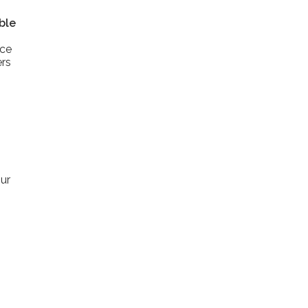
ble
ace
ers
our